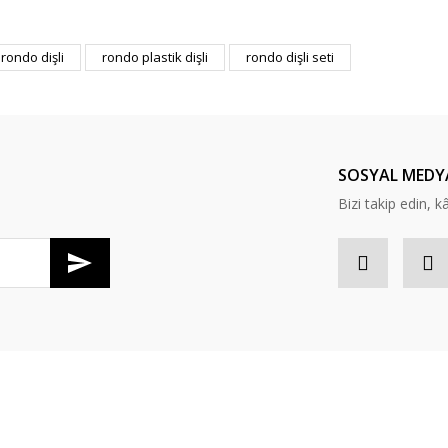
er konularda yetersiz gördüğünüz noktaları öneri formunu kullanarak tarafım
rondo dişli
rondo plastik dişli
rondo dişli seti
Bu ürüne ilk yorumu siz yapın!
Yorum Yaz
SOSYAL MEDY
Bizi takip edin, kâr
Gönder