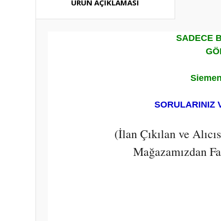
ÜRÜN AÇIKLAMASI
SADECE B
GÖ
Siemen
SORULARINIZ 
(İlan Çıkılan ve Alıc
Mağazamızdan Fark