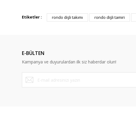
Bu ürünün fiyat bilgisi, resim, ürün açıklamalarında ve diğ
Görüş ve önerileriniz için teşekkür ederiz.
Etiketler :
rondo dişli takımı
rondo dişli tamiri
Ürün resmi kalitesiz, bozuk veya görüntülenemiyor.
Ürün açıklamasında eksik bilgiler bulunuyor.
Ürün bilgilerinde hatalar bulunuyor.
E-BÜLTEN
Ürün fiyatı diğer sitelerden daha pahalı.
Kampanya ve duyurulardan ilk siz haberdar olun!
Bu ürüne benzer farklı alternatifler olmalı.