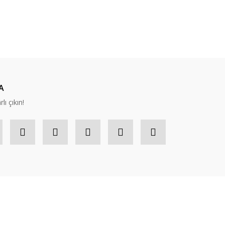
ıza iletebilirsiniz.
A
lı çıkın!