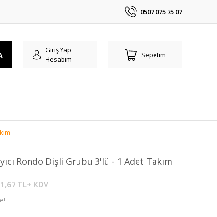
0507 075 75 07
Giriş Yap
A
Sepetim
Hesabım
akım
cı Rondo Dişli Grubu 3'lü - 1 Adet Takım
1,67 TL+ KDV
e!