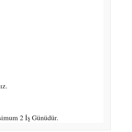
ız.
simum 2 İş Günüdür.