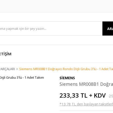
AR
ETİŞİM
ARÇALARI
Siemens MR008B1 Doğrayıcı Rondo Dişli Grubu 3'lü - 1 Adet T
SİEMENS
Siemens MR008B1 Doğrayı
233,33 TL + KDV
29
*13,78 TL den başlayan taksitlerl