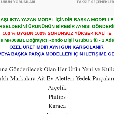
ÜRÜN YORUMLARI
TAKSİT SEÇENEKLER
AŞLIKTA YAZAN MODEL İÇİNDİR BAŞKA MODELL
RSELDEKİNİ ÜRÜNÜNÜN BİREBİR AYNISI GÖNDERİ
100 % UYGUN 100% SORUNSUZ YÜKSEK KALİTE
s MR008B1 Doğrayıcı Rondo Dişli Grubu 3'lü - 1 Ade
ÖZEL ÜRETİMDİR AYNI GÜN KARGOLANIR
VEYA BAŞKA PARÇA MODELLERİ İÇİN İLETİŞİME G
ısına Gönderilecek Olan Her Ürün Yeni ve Kull
lı Markalara Ait Ev Aletleri Yedek Parçaların
Arçelik
Philips
Karaca