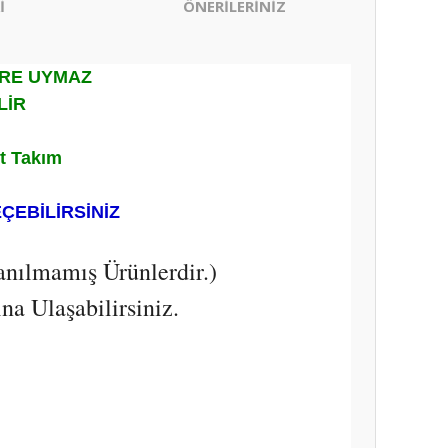
İ
ÖNERİLERİNİZ
ERE UYMAZ
LİR
t Takım
EÇEBİLİRSİNİZ
anılmamış Ürünlerdir.)
a Ulaşabilirsiniz.