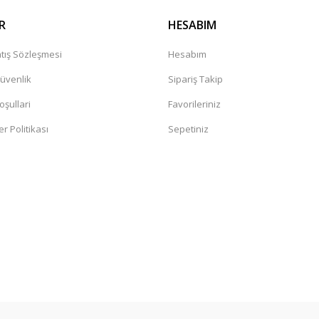
R
HESABIM
tış Sözleşmesi
Hesabım
Güvenlik
Sipariş Takip
oşullari
Favorileriniz
er Politikası
Sepetiniz