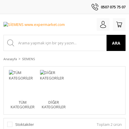
0507 075 75 07
ARA
Anasayfa
SİEMENS
TÜM
DİĞER
KATEGORİLER
KATEGORİLER
Stoktakiler
Toplam 2 ürün