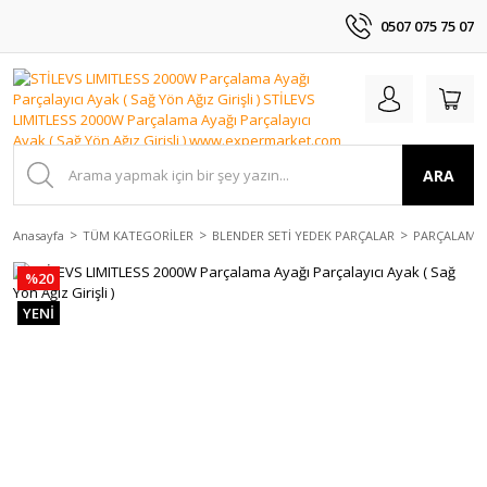
0507 075 75 07
ARA
Anasayfa
TÜM KATEGORİLER
BLENDER SETİ YEDEK PARÇALAR
PARÇALAMA 
%20
YENİ