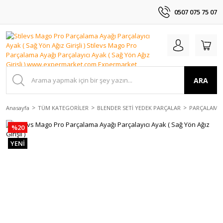
0507 075 75 07
ARA
Anasayfa
TÜM KATEGORİLER
BLENDER SETİ YEDEK PARÇALAR
PARÇALAMA 
%20
YENİ