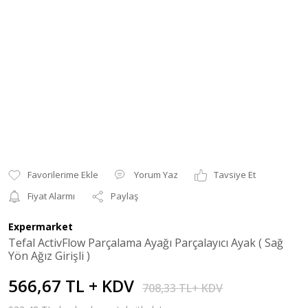
Yorum Yaz
Tavsiye Et
Fiyat Alarmı
Paylaş
Expermarket
Tefal ActivFlow Parçalama Ayağı Parçalayıcı Ayak ( Sağ
Yön Ağız Girişli )
566,67 TL + KDV
708,33 TL+ KDV