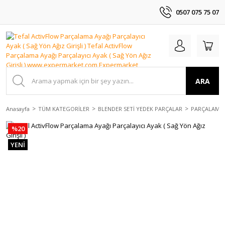
0507 075 75 07
ARA
Anasayfa
TÜM KATEGORİLER
BLENDER SETİ YEDEK PARÇALAR
PARÇALAMA 
%20
YENİ