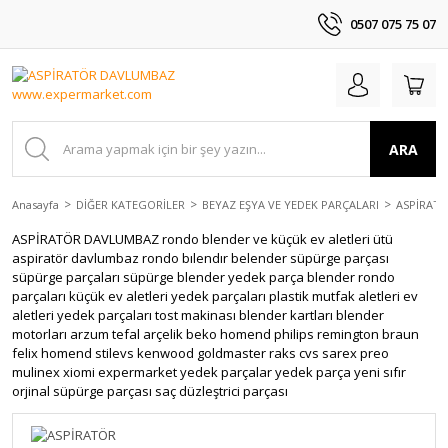
0507 075 75 07
ARA
Anasayfa
DİĞER KATEGORİLER
BEYAZ EŞYA VE YEDEK PARÇALARI
ASPİRAT
ASPİRATÖR DAVLUMBAZ rondo blender ve küçük ev aletleri ütü
aspiratör davlumbaz rondo bılendır belender süpürge parçası
süpürge parçaları süpürge blender yedek parça blender rondo
parçaları küçük ev aletleri yedek parçaları plastik mutfak aletleri ev
aletleri yedek parçaları tost makinası blender kartları blender
motorları arzum tefal arçelik beko homend philips remington braun
felix homend stilevs kenwood goldmaster raks cvs sarex preo
mulinex xiomi expermarket yedek parçalar yedek parça yeni sıfır
orjinal süpürge parçası saç düzleştrici parçası