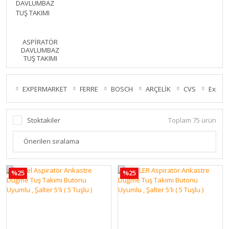
ASPİRATÖR
DAVLUMBAZ
TUŞ TAKIMI
EXPERMARKET
FERRE
BOSCH
ARÇELİK
CVS
Exper
Stoktakiler
Toplam 75 ürün
%25
%25